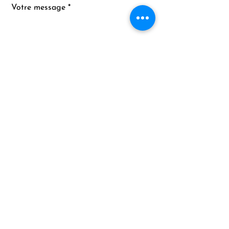
Votre message
ENVOYEZ
Téléphone
0476 79 70 61
E-mail
solubeol@hotmail.com